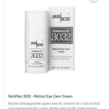
SkinPlan 3032 - Retinol Eye Care Cream
Mycket näringsgivande ögoncreme för extremt torr hud och hud
som överexponerats i solen. Binder fukt och får huden fastare