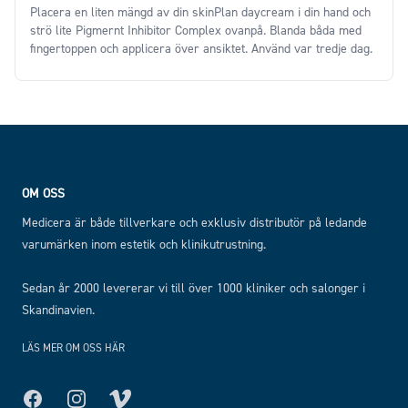
Placera en liten mängd av din skinPlan daycream i din hand och
strö lite Pigmernt Inhibitor Complex ovanpå. Blanda båda med
fingertoppen och applicera över ansiktet. Använd var tredje dag.
Price
Footer
OM OSS
Medicera är både tillverkare och exklusiv distributör på ledande
varumärken inom estetik och klinikutrustning.
Sedan år 2000 levererar vi till över 1000 kliniker och salonger i
Skandinavien.
LÄS MER OM OSS HÄR
Facebook
Instagram