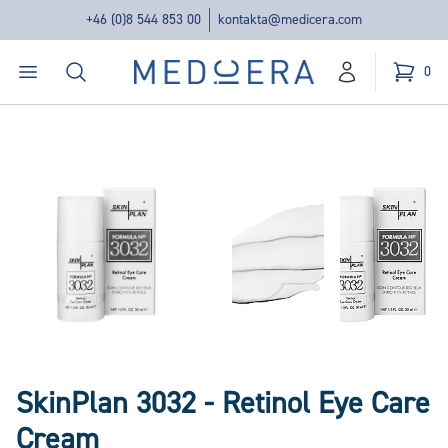
+46 (0)8 544 853 00
kontakta@medicera.com
Öppna menyn
Sök
Medicera | New Medic Era AB
0
konto
Kundvag
varor i v
SkinPlan 3032 - Retinol Eye Care
Cream