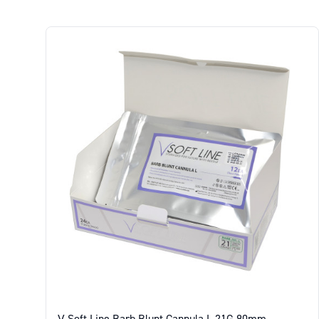
V Soft Line Barb Blunt Cannula L 21G 90mm