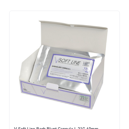
V Soft Line Barb Blunt Cannula L 21G 60mm