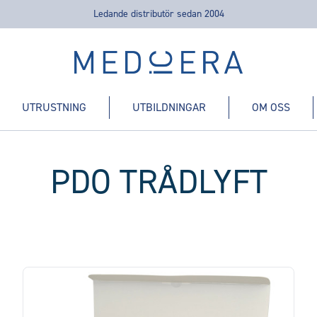
Ledande distributör sedan 2004
Medicera | New Medic Era AB
UTRUSTNING
UTBILDNINGAR
OM OSS
PDO TRÅDLYFT