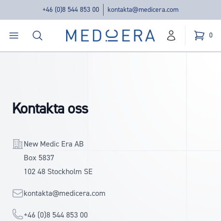
+46 (0)8 544 853 00
kontakta@medicera.com
Öppna menyn
Sök
Medicera | New Medic Era AB
0
konto
Kundvag
varor i v
Kontakta oss
contact.address
New Medic Era AB
Box 5837
102 48 Stockholm SE
E-mail
kontakta@medicera.com
Telefon
+46 (0)8 544 853 00