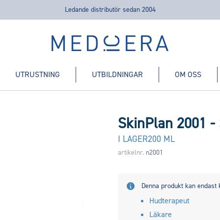
Ledande distributör sedan 2004
Medicera | New Medic Era AB
UTRUSTNING
UTBILDNINGAR
OM OSS
SkinPlan 2001 - 
I LAGER
200 ML
artikelnr.
n2001
Denna produkt kan endast 
Hudterapeut
Läkare