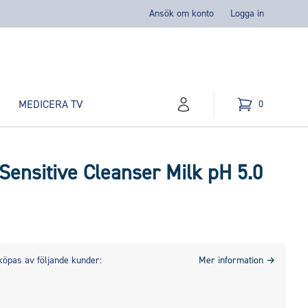
Ansök om konto
Logga in
MEDICERA TV
0
konto
Kundvagn
varor i varukorg,
Sensitive Cleanser Milk pH 5.0
köpas av följande kunder:
Mer information
→