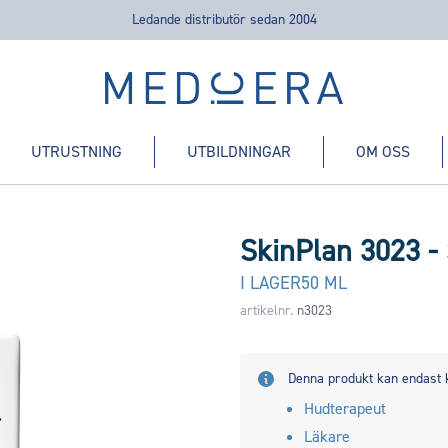
Ledande distributör sedan 2004
Medicera | New Medic Era AB
UTRUSTNING
UTBILDNINGAR
OM OSS
SkinPlan 3023 -
I LAGER
50 ML
artikelnr.
n3023
Denna produkt kan endast 
Hudterapeut
Läkare