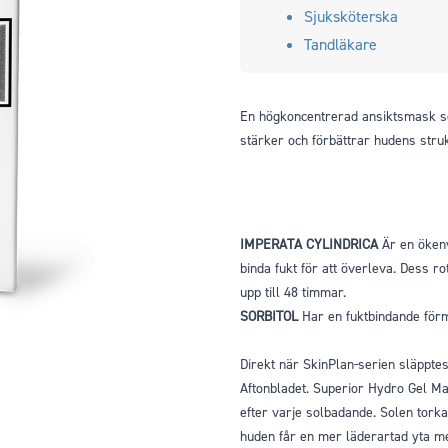
Sjuksköterska
Tandläkare
En högkoncentrerad ansiktsmask som
stärker och förbättrar hudens strukt
IMPERATA CYLINDRICA
Är en ökenv
binda fukt för att överleva. Dess r
upp till 48 timmar.
SORBITOL
Har en fuktbindande för
Direkt när SkinPlan-serien släpp
Aftonbladet. Superior Hydro Gel Ma
efter varje solbadande. Solen torkar
huden får en mer läderartad yta med