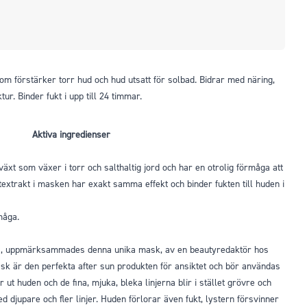
 förstärker torr hud och hud utsatt för solbad. Bidrar med näring,
ur. Binder fukt i upp till 24 timmar.
Aktiva ingredienser
äxt som växer i torr och salthaltig jord och har en otrolig förmåga att
otextrakt i masken har exakt samma effekt och binder fukten till huden i
måga.
tes, uppmärksammades denna unika mask, av en beautyredaktör hos
sk är den perfekta after sun produkten för ansiktet och bör användas
 ut huden och de fina, mjuka, bleka linjerna blir i stället grövre och
 djupare och fler linjer. Huden förlorar även fukt, lystern försvinner