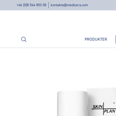
+46 (0)8 544 853 00
kontakta@medicera.com
Sök
PRODUKTER