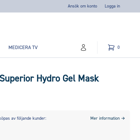
Ansök om konto
Logga in
MEDICERA TV
0
konto
Kundvagn
varor i varukorg,
 Superior Hydro Gel Mask
köpas av följande kunder:
Mer information
→