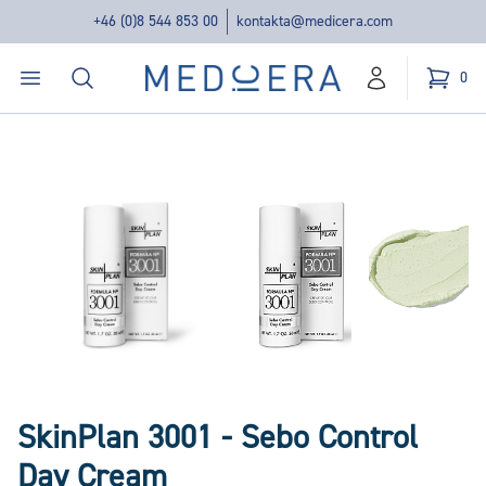
+46 (0)8 544 853 00
kontakta@medicera.com
Öppna menyn
Sök
Medicera | New Medic Era AB
0
konto
Kundvag
varor i v
SkinPlan 3001 - Sebo Control
Day Cream