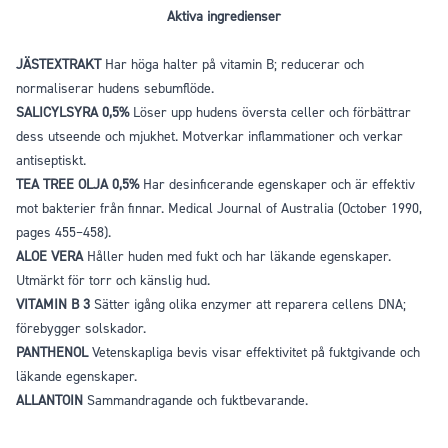
Aktiva ingredienser
JÄSTEXTRAKT
Har höga halter på vitamin B; reducerar och
normaliserar hudens sebumflöde.
SALICYLSYRA 0,5%
Löser upp hudens översta celler och förbättrar
dess utseende och mjukhet. Motverkar inflammationer och verkar
antiseptiskt.
TEA TREE OLJA 0,5%
Har desinficerande egenskaper och är effektiv
mot bakterier från finnar. Medical Journal of Australia (October 1990,
pages 455–458).
ALOE VERA
Håller huden med fukt och har läkande egenskaper.
Utmärkt för torr och känslig hud.
VITAMIN B 3
Sätter igång olika enzymer att reparera cellens DNA;
förebygger solskador.
PANTHENOL
Vetenskapliga bevis visar effektivitet på fuktgivande och
läkande egenskaper.
ALLANTOIN
Sammandragande och fuktbevarande.