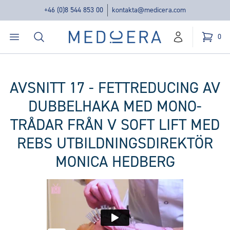
+46 (0)8 544 853 00
kontakta@medicera.com
Öppna menyn
Sök
Medicera | New Medic Era AB
0
konto
Kundvag
varor i v
AVSNITT 17 - FETTREDUCING AV
DUBBELHAKA MED MONO-
TRÅDAR FRÅN V SOFT LIFT MED
REBS UTBILDNINGSDIREKTÖR
MONICA HEDBERG