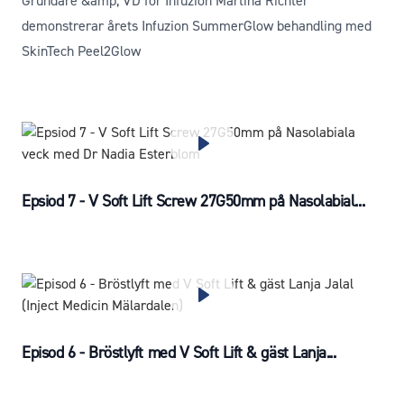
Grundare &amp; VD för Infuzion Martina Richter
demonstrerar årets Infuzion SummerGlow behandling med
SkinTech Peel2Glow
Epsiod 7 - V Soft Lift Screw 27G50mm på Nasolabial...
Episod 6 - Bröstlyft med V Soft Lift & gäst Lanja...