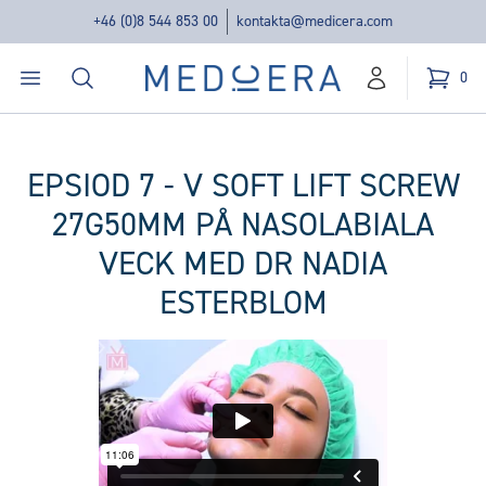
+46 (0)8 544 853 00
kontakta@medicera.com
Öppna menyn
Sök
Medicera | New Medic Era AB
0
konto
Kundvag
varor i v
EPSIOD 7 - V SOFT LIFT SCREW
27G50MM PÅ NASOLABIALA
VECK MED DR NADIA
ESTERBLOM