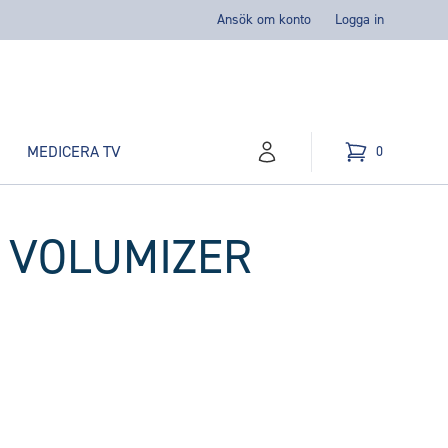
Ansök om konto
Logga in
MEDICERA TV
0
konto
Kundvagn
varor i varukorg,
& VOLUMIZER