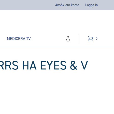
Ansök om konto
Logga in
MEDICERA TV
0
konto
Kundvagn
varor i varukorg,
RRS HA EYES & V