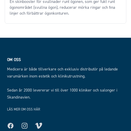
En skinbooster för svullnader runt ögonen, som ger fukt runt
ögonområdet (svullna ögon), reducerar mörka ringar och fina
linjer och förbättrar ögonkonturen.
Price
Footer
OM OSS
Medicera är både tillverkare och exklusiv distributör på ledande
varumärken inom estetik och klinikutrustning.
Sedan år 2000 levererar vi till över 1000 kliniker och salonger i
Skandinavien.
LÄS MER OM OSS HÄR
Facebook
Instagram