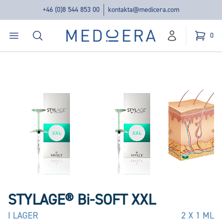
+46 (0)8 544 853 00
kontakta@medicera.com
Öppna menyn
Sök
Medicera | New Medic Era AB
0
konto
Kundvag
varor i v
STYLAGE® Bi-SOFT XXL
I LAGER
2 X 1 ML