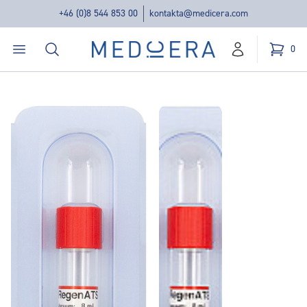
+46 (0)8 544 853 00
kontakta@medicera.com
Öppna menyn
Sök
Medicera | New Medic Era AB
0
konto
Kundvag
varor i v