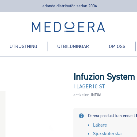
Ledande distributör sedan 2004
Medicera | New Medic Era AB
UTRUSTNING
UTBILDNINGAR
OM OSS
Infuzion System
I LAGER
10 ST
artikelnr.
INF06
Denna produkt kan endast 
Läkare
Sjuksköterska