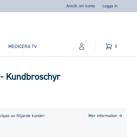
Ansök om konto
Logga in
MEDICERA TV
0
konto
Kundvagn
varor i varukorg,
 - Kundbroschyr
köpas av följande kunder:
Mer information
→