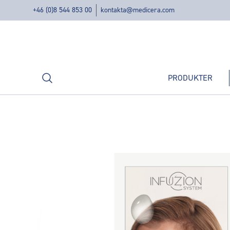
+46 (0)8 544 853 00
kontakta@medicera.com
Sök
PRODUKTER