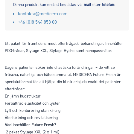
Denna produkt kan endast beställas via
mail
eller
telefon
:
kontakta@medicera.com
+46 (0)8 544 853 00
Ett paket för framtidens mest efterfrågade behandlingar. Innehåller
PDO-trådar, Stylage XXL, Stylage Hydro samt nanopassnålar.
Dagens patienter söker inte drastiska förändringar – de vill se
fräscha, naturliga och hälsosamma ut. MEDICERA Future Fresh är
specialutformat för att hjälpa din klinik erbjuda exakt det patienter
efterfrågar:
En jämn hudstruktur
Förbättrad elasticitet och lyster
Lyft och konturering utan kirurgi
Återfuktning och revitalisering
Vad innehåller Future Fresh?
2 paket Stylage XXL (2 x 1 ml)