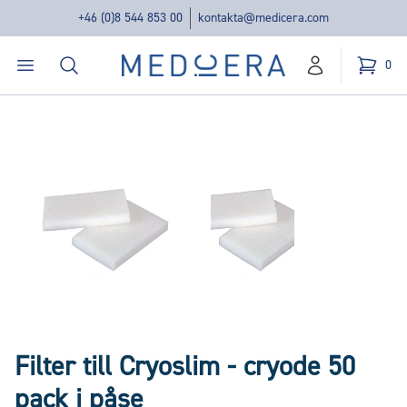
+46 (0)8 544 853 00
kontakta@medicera.com
Öppna menyn
Sök
Medicera | New Medic Era AB
0
konto
Kundvag
varor i v
Filter till Cryoslim - cryode 50
pack i påse