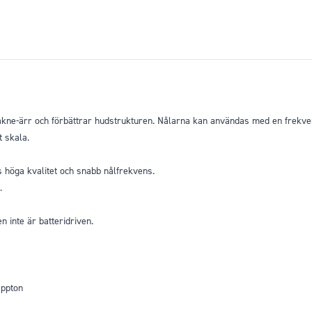
akne-ärr och förbättrar hudstrukturen. Nålarna kan användas med en frekven
t skala.
s höga kvalitet och snabb nålfrekvens.
.
 inte är batteridriven.
appton