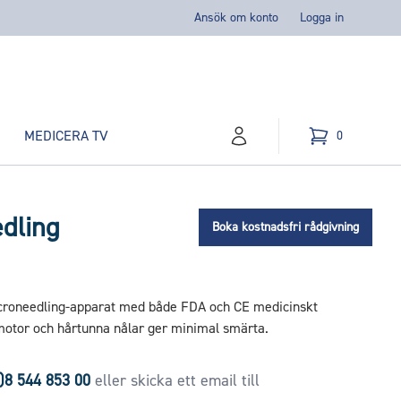
Ansök om konto
Logga in
MEDICERA TV
0
konto
Kundvagn
varor i varukorg,
dling
Boka kostnadsfri rådgivning
microneedling-apparat med både FDA och CE medicinskt
otor och hårtunna nålar ger minimal smärta.
)8 544 853 00
eller skicka ett email till