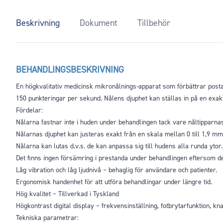
Beskrivning
Dokument
Tillbehör
BEHANDLINGSBESKRIVNING
En högkvalitativ medicinsk mikronålnings-apparat som förbättrar post
150 punkteringar per sekund. Nålens djuphet kan ställas in på en exak
Fördelar:
Nålarna fastnar inte i huden under behandlingen tack vare nåltipparna
Nålarnas djuphet kan justeras exakt från en skala mellan 0 till 1,9 mm
Nålarna kan lutas d.v.s. de kan anpassa sig till hudens alla runda ytor.
Det finns ingen försämring i prestanda under behandlingen eftersom den
Låg vibration och låg ljudnivå – behaglig för användare och patienter.
Ergonomisk handenhet för att utföra behandlingar under längre tid.
Hög kvalitet – Tillverkad i Tyskland
Högkontrast digital display – frekvensinställning, fotbrytarfunktion, kn
Tekniska parametrar: