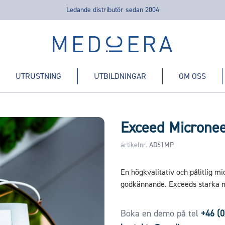
Ledande distributör sedan 2004
Medicera | New Medic Era AB
UTRUSTNING
UTBILDNINGAR
OM OSS
Equipment
Exceed Micronee
artikelnr.
AD61MP
En högkvalitativ och pålitlig 
godkännande. Exceeds starka m
Boka en demo på tel
+46 (0