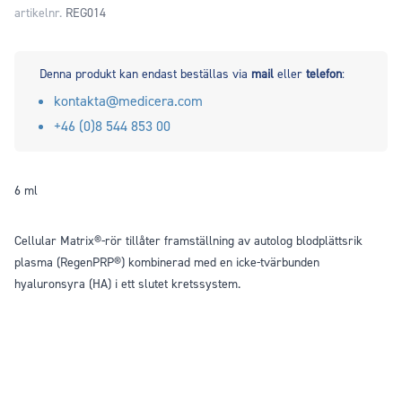
artikelnr.
REG014
Denna produkt kan endast beställas via
mail
eller
telefon
:
kontakta@medicera.com
+46 (0)8 544 853 00
6 ml
Cellular Matrix®-rör tillåter framställning av autolog blodplättsrik
plasma (RegenPRP®) kombinerad med en icke-tvärbunden
hyaluronsyra (HA) i ett slutet kretssystem.