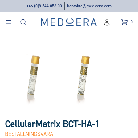
+46 (0)8 544 853 00
kontakta@medicera.com
Öppna menyn
Sök
Medicera | New Medic Era AB
0
konto
Kundvag
varor i v
CellularMatrix BCT-HA-1
BESTÄLLNINGSVARA