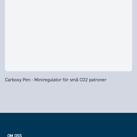
Carboxy Pen - Miniregulator för små CO2 patroner
Footer
OM OSS