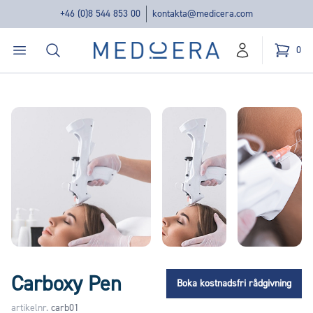
+46 (0)8 544 853 00
kontakta@medicera.com
Öppna menyn
Sök
Medicera | New Medic Era AB
0
konto
Kundvag
varor i v
Equipment
Carboxy Pen
Boka kostnadsfri rådgivning
artikelnr.
carb01