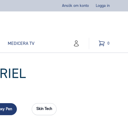
Ansök om konto
Logga in
MEDICERA TV
0
konto
Kundvagn
varor i varukorg,
RIEL
Skin Tech
oxy Pen