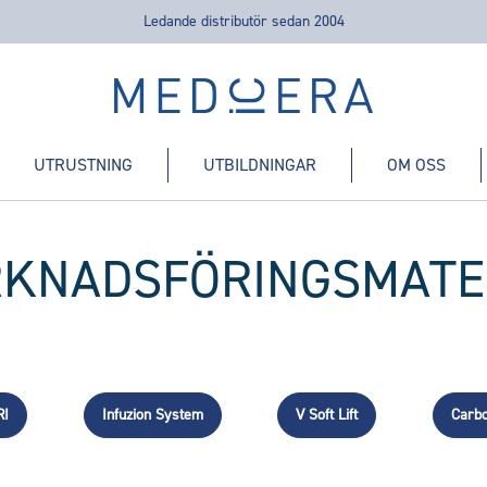
Ledande distributör sedan 2004
Medicera | New Medic Era AB
UTRUSTNING
UTBILDNINGAR
OM OSS
KNADSFÖRINGSMATE
RI
Infuzion System
V Soft Lift
Carb