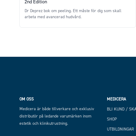
2nd Edition
Dr Deprez bok om peeling. Ett måste för dig som skall
arbeta med avancerad hudvård.
Price
Footer
OM OSS
MEDICERA
Medicera är både tillverkare och exklusiv
BLI KUND / SK
distributör på ledande varumärken inom
SHOP
estetik och klinikutrustning.
UTBILDNINGAR