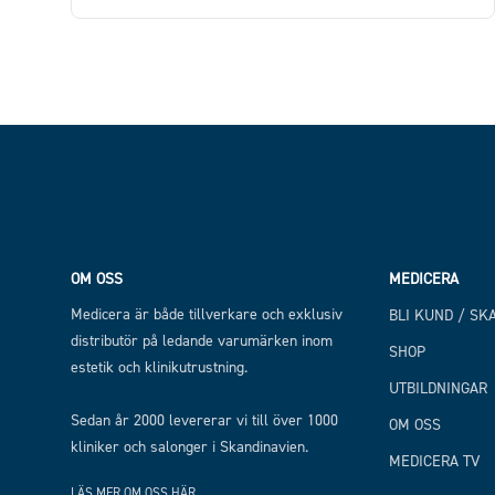
Price
Footer
OM OSS
MEDICERA
Medicera är både tillverkare och exklusiv
BLI KUND / SK
distributör på ledande varumärken inom
SHOP
estetik och klinikutrustning.
UTBILDNINGAR
Sedan år 2000 levererar vi till över 1000
OM OSS
kliniker och salonger i Skandinavien.
MEDICERA TV
LÄS MER OM OSS HÄR