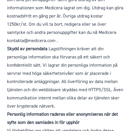
informationen som Medicera lagrat om dig. Utdrag kan göra
kostnadsfritt en gång per år. Övriga utdrag kostar
1250kr/st. Om du vill ta bort, redigera eller se över
samtycke och andra personuppgifter kan du nå Medicera
kontakta@medicera.com
.
Skydd av persondata
Lagstiftningen kräver att din
personliga information ska förvaras på ett säkert och
konfidentiellt sätt. Vi lagrar din personliga information på
servrar med höga säkerhetsnivåer som är placerade i
kontrollerade anläggningar. All överföring av data mellan
tjänsten och din webbläsare skyddas med HTTPS/SSL. Även
kommunikation internt mellan olika delar av tjänsten sker
över krypterade nätverk.
Personlig information raderas eller anonymiseras när det
syfte som den samlades in för upphör
Vi förbehåller oss rätten att uppdatera och ändra dessa