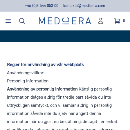
+46 (0)8 544 853 00
kontakta@medicera.com
Öppna menyn
Sök
Medicera | New Medic Era AB
0
konto
Kundvag
varor i v
Regler för användning av vår webbplats
Användningsvillkor
Personlig information
Användning av personlig information
Känslig personlig
information delges aldrig för tredje part såvida du inte
uttryckligen samtyckt, och vi samlar aldrig in personlig
information såvida inte du själv har angett denna
information när du gjort en beställning, deltagit i en enkät
eller liknande. Information samlas in om namn, adresser,