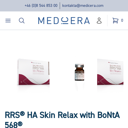
+46 (0)8 544 853 00
kontakta@medicera.com
Öppna menyn
Sök
Medicera | New Medic Era AB
0
konto
Kundvag
varor i v
RRS® HA Skin Relax with BoNtA
568®