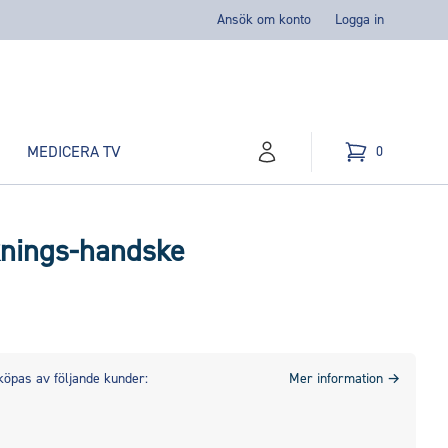
Ansök om konto
Logga in
MEDICERA TV
0
konto
Kundvagn
varor i varukorg,
knings-handske
köpas av följande kunder:
Mer information
→