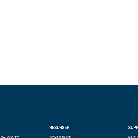
RESURSER
SUPP
APA KONTO
DOKUMENT
KUND