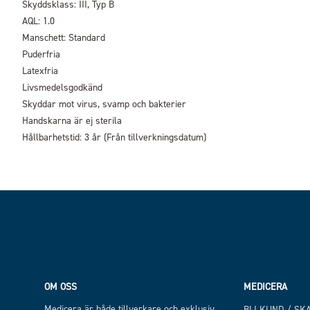
Skyddsklass: III, Typ B
AQL: 1.0
Manschett: Standard
Puderfria
Latexfria
Livsmedelsgodkänd
Skyddar mot virus, svamp och bakterier
Handskarna är ej sterila
Hållbarhetstid: 3 år (Från tillverkningsdatum)
Footer
OM OSS
MEDICERA
Medicera är både tillverkare och exklusiv
BLI KUND / SK