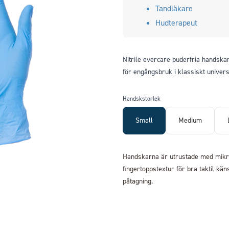
Tandläkare
Hudterapeut
Nitrile evercare puderfria handska
för engångsbruk i klassiskt univers
Handskstorlek
Small
Medium
Handskarna är utrustade med mikro
fingertoppstextur för bra taktil kä
påtagning.