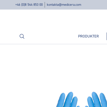
+46 (0)8 544 853 00
kontakta@medicera.com
Sök
PRODUKTER