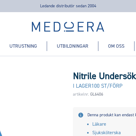
Ledande distributör sedan 2004
Medicera | New Medic Era AB
UTRUSTNING
UTBILDNINGAR
OM OSS
Nitrile Undersö
I LAGER
100 ST/FÖRP
artikelnr.
GL6406
Denna produkt kan endast 
Läkare
Sjuksköterska