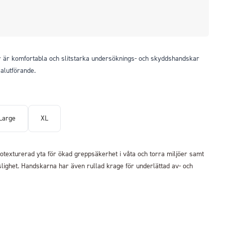
r är komfortabla och slitstarka undersöknings- och skyddshandskar
alutförande.
Large
XL
texturerad yta för ökad greppsäkerhet i våta och torra miljöer samt
nslighet. Handskarna har även rullad krage för underlättad av- och