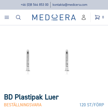
+46 (0)8 544 853 00
kontakta@medicera.com
Öppna menyn
Sök
Medicera | New Medic Era AB
0
konto
Kundvag
varor i v
BD Plastipak Luer
BESTÄLLNINGSVARA
120 ST/FÖRP