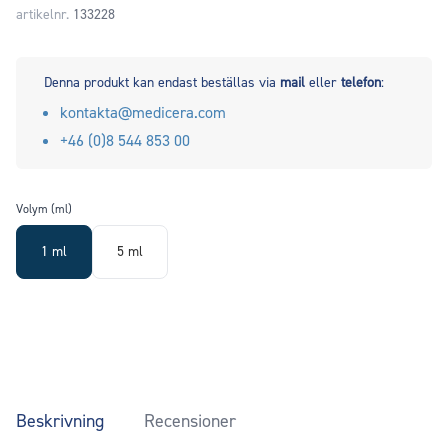
artikelnr.
133228
Denna produkt kan endast beställas via
mail
eller
telefon
:
kontakta@medicera.com
+46 (0)8 544 853 00
Volym (ml)
1 ml
5 ml
Beskrivning
Recensioner